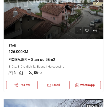
STAN
126.000KM
FICIBAJER – Stan od 58m2
Brčko, Brčko distrikt, Bosna i Hercegovina
3
1
58
m2
Pozovi
Email
WhatsApp
PRODAJA