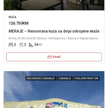
KUĆA
126.750KM
MERAJE – Renovirana kuća sa dvije odvojene etaže
Brčko, Brčko distrikt, Bosna i Hercegovina / Босна и Херцеговина
2
2
54
m2
Email
DUGOROČNO IZDAVANJE
IZDAVANJE
POSLOVNI PROSTORI