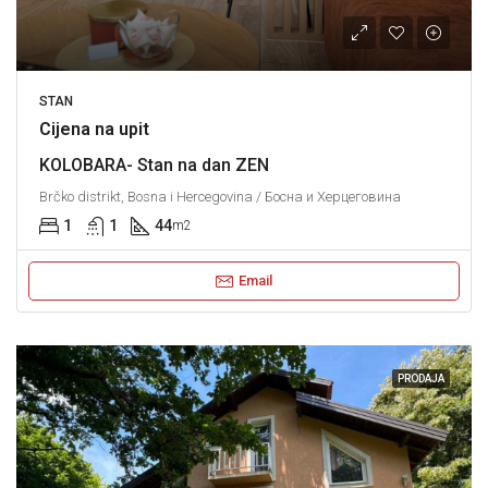
STAN
Cijena na upit
KOLOBARA- Stan na dan ZEN
Brčko distrikt, Bosna i Hercegovina / Босна и Херцеговина
1
1
44
m2
Email
PRODAJA