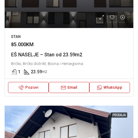
STAN
85.000KM
EŠ NASELJE – Stan od 23.59m2
Brčko, Brčko distrikt, Bosna i Hercegovina
1
23.59
m2
Pozovi
Email
WhatsApp
PRODAJA