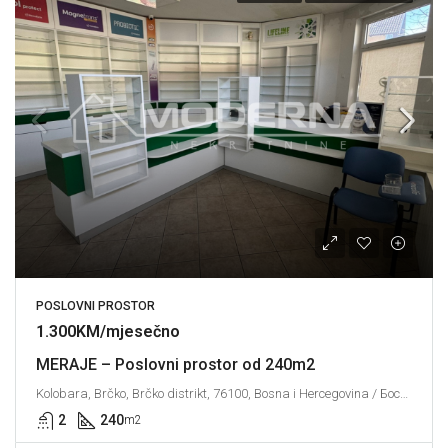
POSLOVNI PROSTOR
1.300KM/mjesečno
MERAJE – Poslovni prostor od 240m2
Kolobara, Brčko, Brčko distrikt, 76100, Bosna i Hercegovina / Босна и Херцеговина
2
240
m2