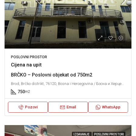
POSLOVNI PROSTOR
Cijena na upit
BRČKO – Poslovni objekat od 750m2
Brod, Brčko distrikt, 76120, Bosna i Hercegovina / Босна и Херцеговина
750
m2
Pozovi
Email
WhatsApp
IZDAVANJE
POSLOVNI PROSTORI