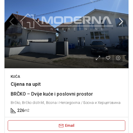
KUĆA
Cijena na upit
BRČKO – Dvije kuće i poslovni prostor
Brčko, Brčko distrikt, Bosna i Hercegovina / Босна и Херцеговина
226
m2
Email