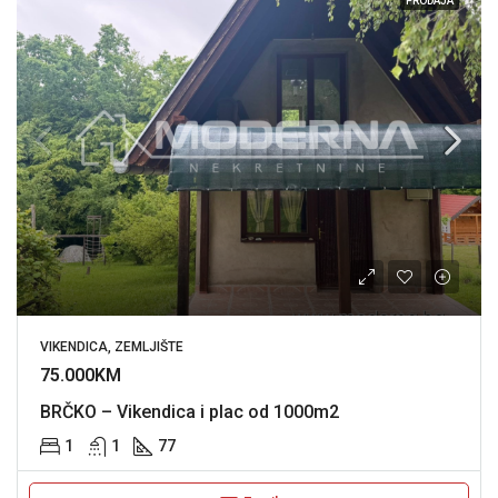
PRODAJA
VIKENDICA, ZEMLJIŠTE
75.000KM
BRČKO – Vikendica i plac od 1000m2
1
1
77