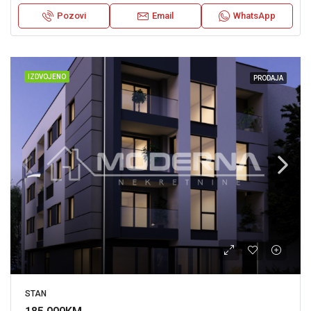
Pozovi
Email
WhatsApp
IZDVOJENO
PRODAJA
STAN