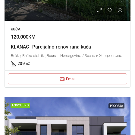
KUĆA
120.000KM
KLANAC- Parcijalno renovirana kuća
Brčko, Brčko distrikt, Bosna i Hercegovina / Босна и Херцеговина
239
m2
Email
IZDVOJENO
PRODAJA