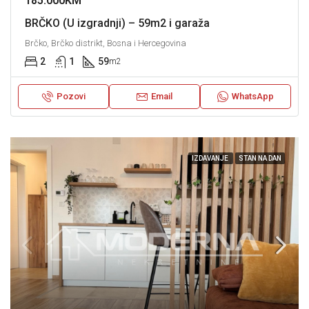
185.000KM
BRČKO (U izgradnji) – 59m2 i garaža
Brčko, Brčko distrikt, Bosna i Hercegovina
2
1
59
m2
Pozovi
Email
WhatsApp
IZDAVANJE
STAN NA DAN