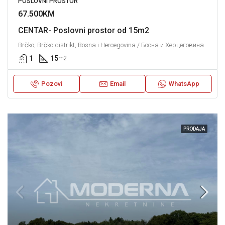
POSLOVNI PROSTOR
67.500KM
CENTAR- Poslovni prostor od 15m2
Brčko, Brčko distrikt, Bosna i Hercegovina / Босна и Херцеговина
1
15
m2
Pozovi
Email
WhatsApp
PRODAJA