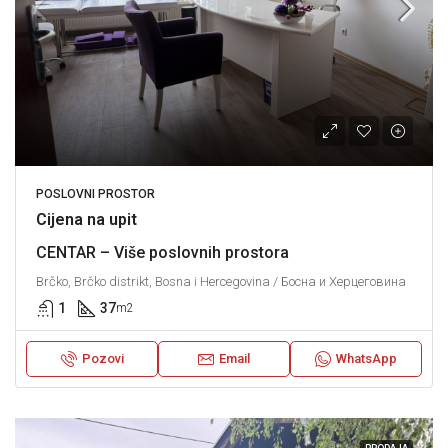
POSLOVNI PROSTOR
Cijena na upit
CENTAR – Više poslovnih prostora
Brčko, Brčko distrikt, Bosna i Hercegovina / Босна и Херцеговина
1
37
m2
Pozovi
Email
WhatsApp