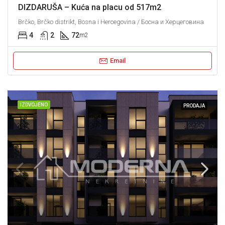
DIZDARUŠA – Kuća na placu od 517m2
Brčko, Brčko distrikt, Bosna i Hercegovina / Босна и Херцеговина
4
2
72
m2
Email
IZDVOJENO
PRODAJA