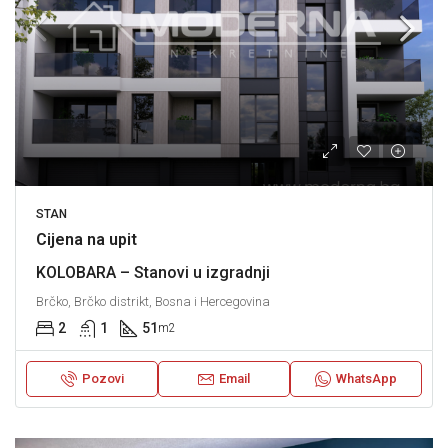
STAN
Cijena na upit
KOLOBARA – Stanovi u izgradnji
Brčko, Brčko distrikt, Bosna i Hercegovina
2
1
51
m2
Pozovi
Email
WhatsApp