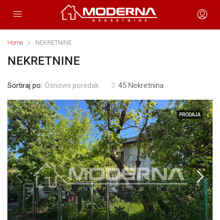
Home
NEKRETNINE
NEKRETNINE
Sortiraj po:
45 Nekretnina
Osnovni poredak
PRODAJA