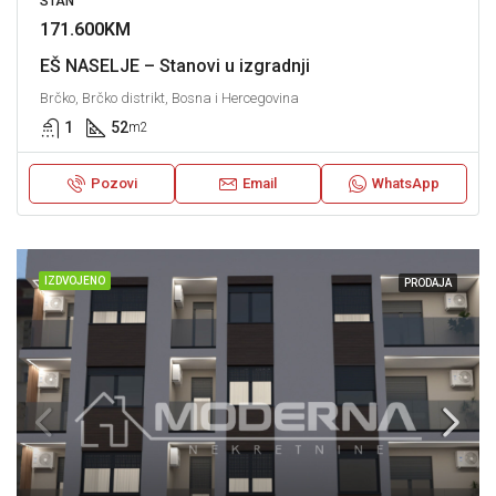
STAN
171.600KM
EŠ NASELJE – Stanovi u izgradnji
Brčko, Brčko distrikt, Bosna i Hercegovina
1
52
m2
Pozovi
Email
WhatsApp
IZDVOJENO
PRODAJA