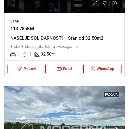
STAN
113.785KM
NASELJE SOLIDARNOSTI – Stan od 32.50m2
Brčko, Brčko distrikt, Bosna i Hercegovina
1
1
32.50
m2
Pozovi
Email
WhatsApp
PRODAJA