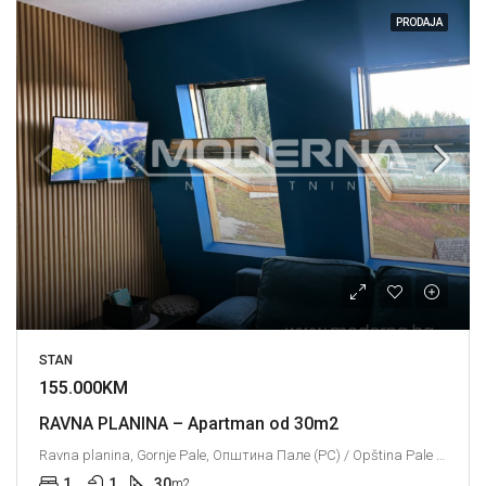
PRODAJA
STAN
155.000KM
RAVNA PLANINA – Apartman od 30m2
Ravna planina, Gornje Pale, Општина Пале (РС) / Opština Pale (RS), Град Источно Сарајево / Grad Istočno Sarajevo, Република Српска / Republika Srpska, Bosna i Hercegovina / Босна и Херцеговина
1
1
30
m2