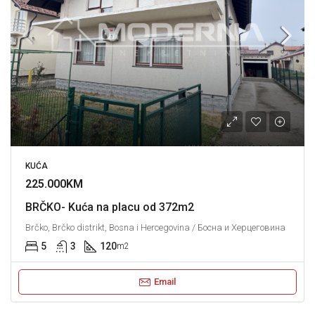
KUĆA
225.000KM
BRČKO- Kuća na placu od 372m2
Brčko, Brčko distrikt, Bosna i Hercegovina / Босна и Херцеговина
5
3
120
m2
Email