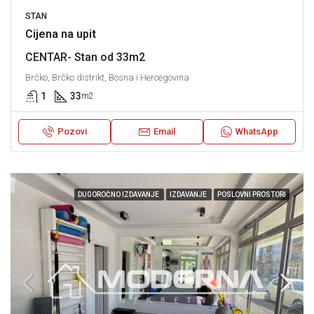
STAN
Cijena na upit
CENTAR- Stan od 33m2
Brčko, Brčko distrikt, Bosna i Hercegovina
1
33
m2
Pozovi
Email
WhatsApp
DUGOROČNO IZDAVANJE
IZDAVANJE
POSLOVNI PROSTORI