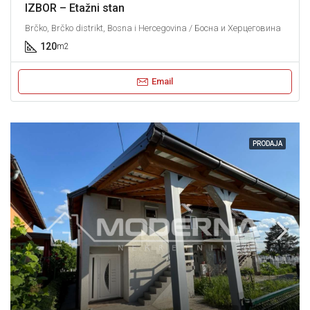
IZBOR – Etažni stan
Brčko, Brčko distrikt, Bosna i Hercegovina / Босна и Херцеговина
120
m2
Email
PRODAJA