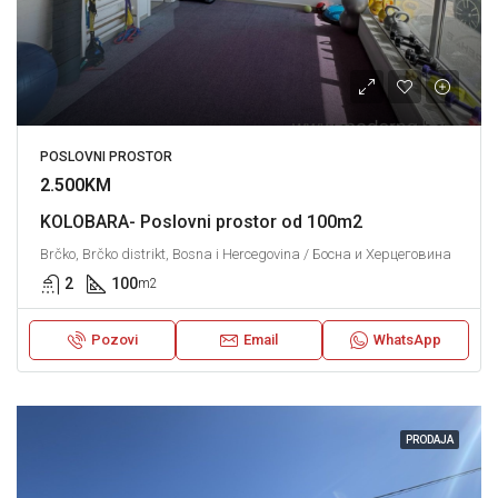
POSLOVNI PROSTOR
2.500KM
KOLOBARA- Poslovni prostor od 100m2
Brčko, Brčko distrikt, Bosna i Hercegovina / Босна и Херцеговина
2
100
m2
Pozovi
Email
WhatsApp
PRODAJA