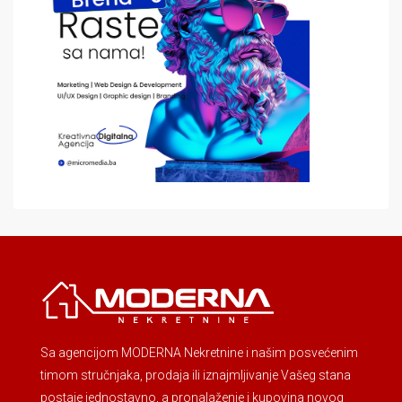
Sa agencijom MODERNA Nekretnine i našim posvećenim
timom stručnjaka, prodaja ili iznajmljivanje Vašeg stana
postaje jednostavno, a pronalaženje i kupovina novog