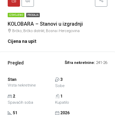
IZDVOJENO
PRODAJA
KOLOBARA – Stanovi u izgradnji
Brčko, Brčko distrikt, Bosna i Hercegovina
Cijena na upit
Pregled
Šifra nekretnine:
241-26
Stan
3
Vrsta nekretnine
Sobe
2
1
Spavaćih soba
Kupatilo
51
2026