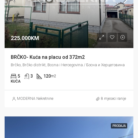
225.000KM
BRČKO- Kuća na placu od 372m2
Brčko, Brčko distrikt, Bosna i Hercegovina / Босна и Херцеговина
5
3
120
m2
KUĆA
MODERNA Nekretnine
8 mjeseci ranije
PRODAJA