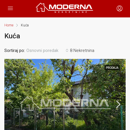
Home
Kuća
Kuća
Sortiraj po:
8 Nekretnina
Osnovni poredak
PRODAJA