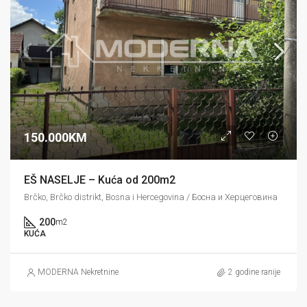
150.000KM
EŠ NASELJE – Kuća od 200m2
Brčko, Brčko distrikt, Bosna i Hercegovina / Босна и Херцеговина
200
m2
KUĆA
MODERNA Nekretnine
2 godine ranije