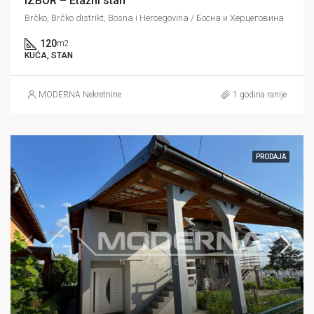
IZBOR – Etažni stan
Brčko, Brčko distrikt, Bosna i Hercegovina / Босна и Херцеговина
120
m2
KUĆA, STAN
MODERNA Nekretnine
1 godina ranije
PRODAJA