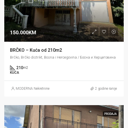
150.000KM
BRČKO – Kuća od 210m2
Brčko, Brčko distrikt, Bosna i Hercegovina / Босна и Херцеговина
210
m2
KUĆA
MODERNA Nekretnine
2 godine ranije
PRODAJA