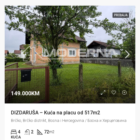
PRODAJA
149.000KM
DIZDARUŠA – Kuća na placu od 517m2
Brčko, Brčko distrikt, Bosna i Hercegovina / Босна и Херцеговина
4
2
72
m2
KUĆA