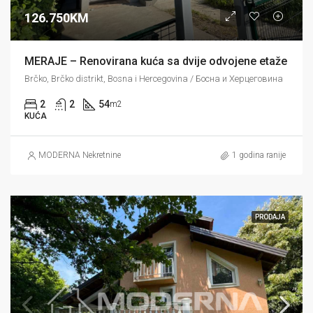
126.750KM
MERAJE – Renovirana kuća sa dvije odvojene etaže
Brčko, Brčko distrikt, Bosna i Hercegovina / Босна и Херцеговина
2
2
54
m2
KUĆA
MODERNA Nekretnine
1 godina ranije
PRODAJA