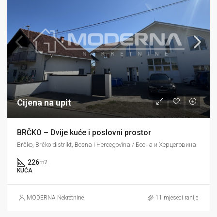
Cijena na upit
BRČKO – Dvije kuće i poslovni prostor
Brčko, Brčko distrikt, Bosna i Hercegovina / Босна и Херцеговина
226
m2
KUĆA
MODERNA Nekretnine
11 mjeseci ranije