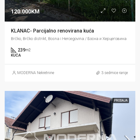
120.000KM
KLANAC- Parcijalno renovirana kuća
Brčko, Brčko distrikt, Bosna i Hercegovina / Босна и Херцеговина
239
m2
KUĆA
MODERNA Nekretnine
3 sedmice ranije
PRODAJA