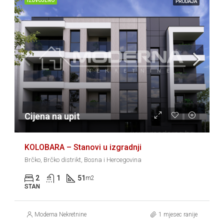
IZDVOJENO
PRODAJA
Cijena na upit
KOLOBARA – Stanovi u izgradnji
Brčko, Brčko distrikt, Bosna i Hercegovina
2
1
51
m2
STAN
Moderna Nekretnine
1 mjesec ranije