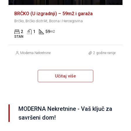
BRČKO (U izgradnji) – 59m2 i garaža
Brčko, Brčko distrikt, Bosna i Hercegovina
2
1
59
m2
STAN
Moderna Nekretnine
2 godine ranije
Učitaj više
MODERNA Nekretnine - Vaš ključ za
savršeni dom!