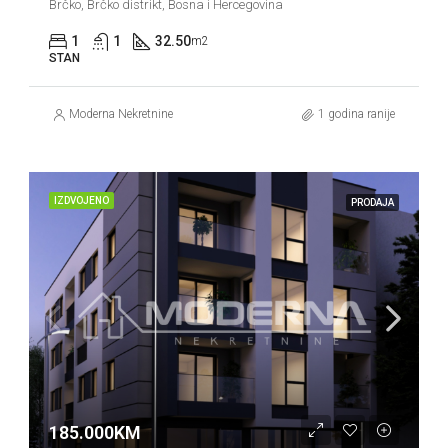
Brčko, Brčko distrikt, Bosna i Hercegovina
1
1
32.50
m2
STAN
Moderna Nekretnine
1 godina ranije
IZDVOJENO
PRODAJA
185.000KM