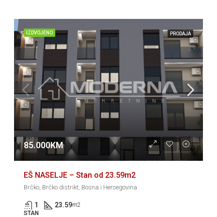
IZDVOJENO
PRODAJA
85.000KM
EŠ NASELJE – Stan od 23.59m2
Brčko, Brčko distrikt, Bosna i Hercegovina
1
23.59
m2
STAN