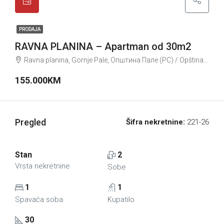
PRODAJA
RAVNA PLANINA – Apartman od 30m2
Ravna planina, Gornje Pale, Општина Пале (РС) / Opština Pale (RS), Град Источно Сарајево / Grad Istočno Sarajevo, Република Српска / Republika Srpska, Bosna i Hercegovina / Босна и Херцеговина
155.000KM
Pregled
Šifra nekretnine:
221-26
Stan
2
Vrsta nekretnine
Sobe
1
1
Spavaća soba
Kupatilo
30