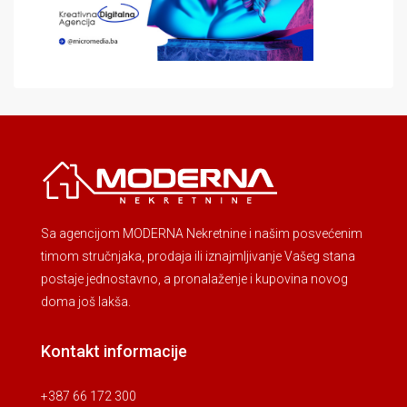
Sa agencijom MODERNA Nekretnine i našim posvećenim
timom stručnjaka, prodaja ili iznajmljivanje Vašeg stana
postaje jednostavno, a pronalaženje i kupovina novog
doma još lakša.
Kontakt informacije
+387 66 172 300