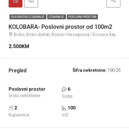
DUGOROČNO IZDAVANJE
IZDAVANJE
POSLOVNI PROSTORI
KOLOBARA- Poslovni prostor od 100m2
Brčko, Brčko distrikt, Bosna i Hercegovina / Босна и Херцеговина
2.500KM
Pregled
Šifra nekretnine:
190-25
Poslovni prostor
6
Vrsta nekretnine
Sobe
2
100
Kupaonica
m2