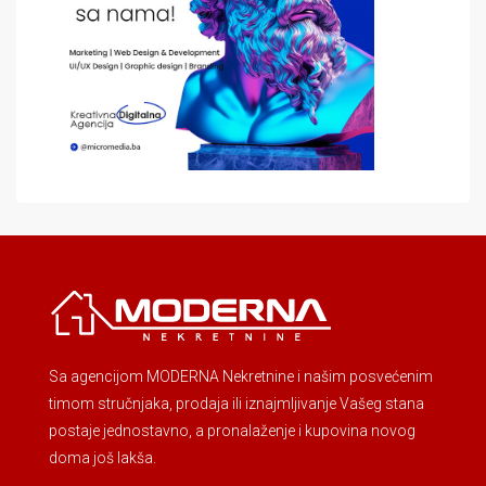
Sa agencijom MODERNA Nekretnine i našim posvećenim
timom stručnjaka, prodaja ili iznajmljivanje Vašeg stana
postaje jednostavno, a pronalaženje i kupovina novog
doma još lakša.