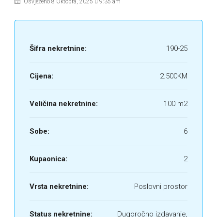
Osvježeno 8 Oktobra, 2025 u 9:35 am
Šifra nekretnine:
190-25
Cijena:
2.500KM
Veličina nekretnine:
100 m2
Sobe:
6
Kupaonica:
2
Vrsta nekretnine:
Poslovni prostor
Status nekretnine:
Dugoročno izdavanje,