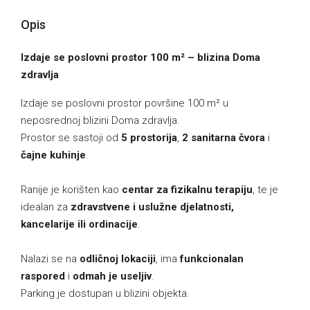
Opis
Izdaje se poslovni prostor 100 m² – blizina Doma
zdravlja
Izdaje se poslovni prostor površine 100 m² u
neposrednoj blizini Doma zdravlja.
Prostor se sastoji od
5 prostorija
,
2 sanitarna čvora
i
čajne kuhinje
.
Ranije je korišten kao
centar za fizikalnu terapiju
, te je
idealan za
zdravstvene i uslužne djelatnosti,
kancelarije ili ordinacije
.
Nalazi se na
odličnoj lokaciji
, ima
funkcionalan
raspored
i
odmah je useljiv
.
Parking je dostupan u blizini objekta.