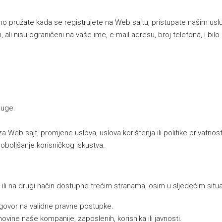
o pružate kada se registrujete na Web sajtu, pristupate našim uslug
ali nisu ograničeni na vaše ime, e-mail adresu, broj telefona, i bil
luge.
eb sajt, promjene uslova, uslova korištenja ili politike privatnost
oboljšanje korisničkog iskustva.
ili na drugi način dostupne trećim stranama, osim u sljedećim situ
dgovor na validne pravne postupke.
 imovine naše kompanije, zaposlenih, korisnika ili javnosti.