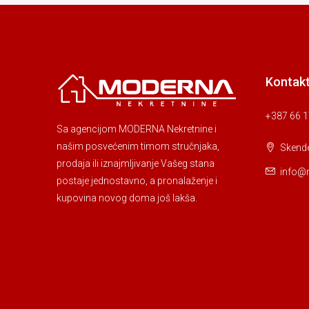
Kontakt
+387 66 1
Sa agencijom MODERNA Nekretnine i
našim posvećenim timom stručnjaka,
Skende
prodaja ili iznajmljivanje Vašeg stana
info@
postaje jednostavno, a pronalaženje i
kupovina novog doma još lakša.