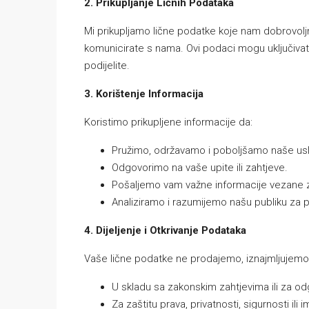
2. Prikupljanje Ličnih Podataka
Mi prikupljamo lične podatke koje nam dobrovoljn
komunicirate s nama. Ovi podaci mogu uključivati, 
podijelite.
3. Korištenje Informacija
Koristimo prikupljene informacije da:
Pružimo, održavamo i poboljšamo naše us
Odgovorimo na vaše upite ili zahtjeve.
Pošaljemo vam važne informacije vezane za W
Analiziramo i razumijemo našu publiku za p
4. Dijeljenje i Otkrivanje Podataka
Vaše lične podatke ne prodajemo, iznajmljujemo 
U skladu sa zakonskim zahtjevima ili za o
Za zaštitu prava, privatnosti, sigurnosti ili