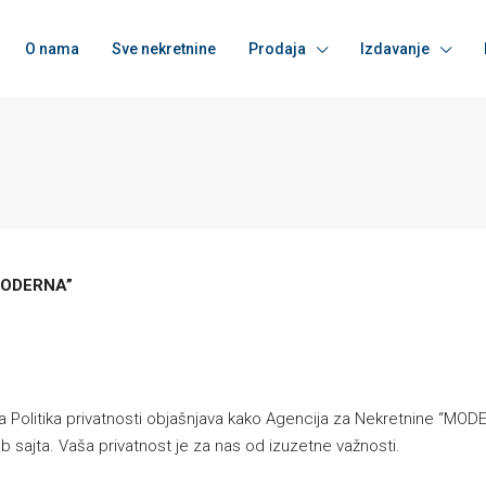
O nama
Sve nekretnine
Prodaja
Izdavanje
 “MODERNA”
 Politika privatnosti objašnjava kako Agencija za Nekretnine “MODERNA” 
Web sajta. Vaša privatnost je za nas od izuzetne važnosti.