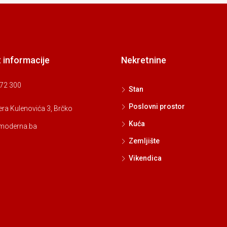
 informacije
Nekretnine
72 300
Stan
Poslovni prostor
ra Kulenovića 3, Brčko
Kuća
moderna.ba
Zemljište
Vikendica