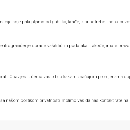
je koje prikupljamo od gubitka, krađe, zloupotrebe i neautorizovan
nje ili ograničenje obrade vaših ličnih podataka. Takođe, imate prav
irati. Obavijestit ćemo vas o bilo kakvim značajnim promjenama ob
ezi sa našom politikom privatnosti, molimo vas da nas kontaktirate na