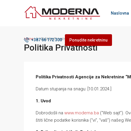
Naslovna
Home
Politika Privatnosti
+387 66 172 300
Ponudite nekretninu
Politika Privatnosti
Politika Privatnosti Agencije za Nekretnine
Datum stupanja na snagu: [10.01.2024.]
1. Uvod
Dobrodošli na
www.moderna.ba
(“Web sajt”). Ova
štiti lične podatke korisnika (“vi”, “vaš”) našeg 