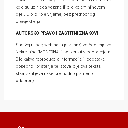
pravo da prekine vaš pristup web sajtu i uslugama
koje su uz njega vezane ili bilo kojem njihovom
dijelu u bilo koje vrijeme, bez prethodnog
obavještenja.
AUTORSKO PRAVO I ZAŠTITNI ZNAKOVI
Sadržaj našeg web sajta je vlasništvo Agencije za
Nekretnine “MODERNA” ili se koristi s odobrenjem.
Bilo kakva reprodukcija informacija ili podataka,
posebno korištenje tekstova, dijelova teksta ili
slika, zahtijeva naše prethodno pismeno
odobrenje.