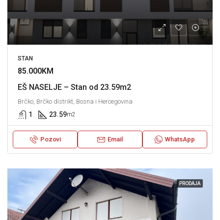
STAN
85.000KM
EŠ NASELJE – Stan od 23.59m2
Brčko, Brčko distrikt, Bosna i Hercegovina
1
23.59
m2
Pozovi
Email
WhatsApp
PRODAJA