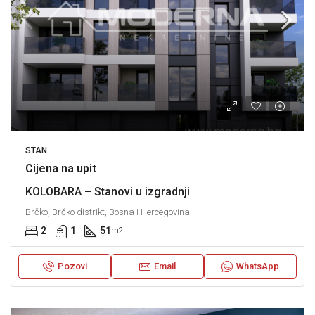
STAN
Cijena na upit
KOLOBARA – Stanovi u izgradnji
Brčko, Brčko distrikt, Bosna i Hercegovina
2
1
51
m2
Pozovi
Email
WhatsApp