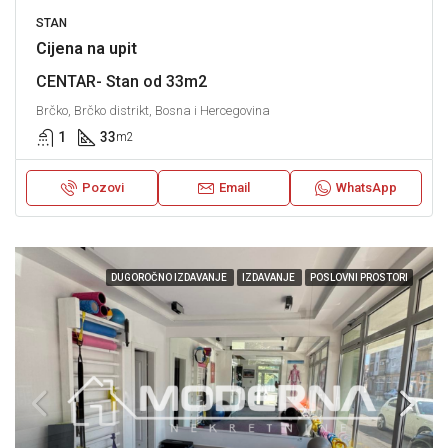
STAN
Cijena na upit
CENTAR- Stan od 33m2
Brčko, Brčko distrikt, Bosna i Hercegovina
1
33
m2
Pozovi
Email
WhatsApp
DUGOROČNO IZDAVANJE
IZDAVANJE
POSLOVNI PROSTORI