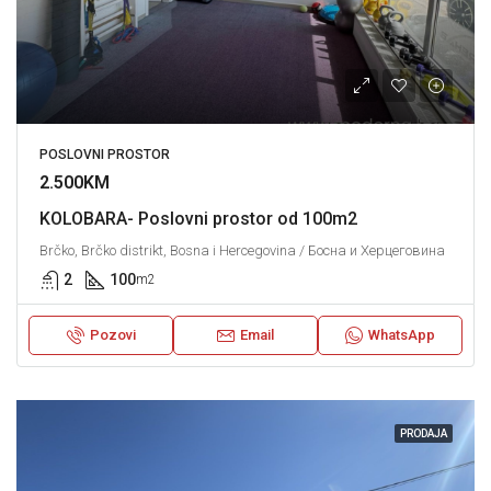
POSLOVNI PROSTOR
2.500KM
KOLOBARA- Poslovni prostor od 100m2
Brčko, Brčko distrikt, Bosna i Hercegovina / Босна и Херцеговина
2
100
m2
Pozovi
Email
WhatsApp
PRODAJA