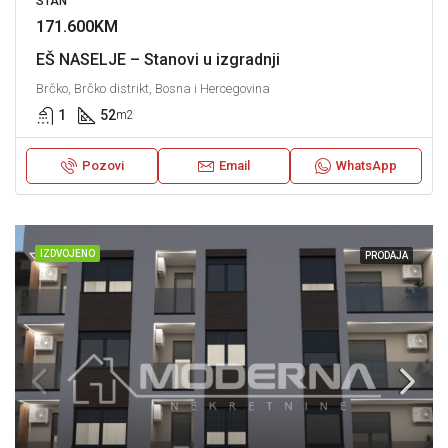
STAN
171.600KM
EŠ NASELJE – Stanovi u izgradnji
Brčko, Brčko distrikt, Bosna i Hercegovina
1
52
m2
Pozovi
Email
WhatsApp
IZDVOJENO
PRODAJA