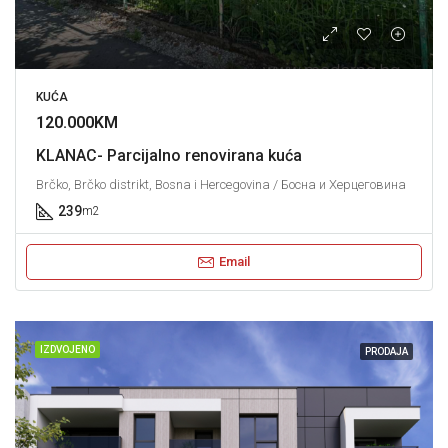
KUĆA
120.000KM
KLANAC- Parcijalno renovirana kuća
Brčko, Brčko distrikt, Bosna i Hercegovina / Босна и Херцеговина
239
m2
Email
IZDVOJENO
PRODAJA