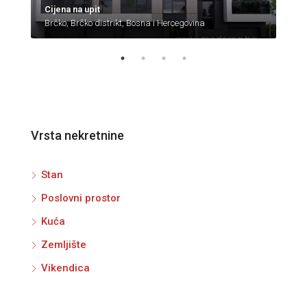
Cijena na upit
85.
Brčko, Brčko distrikt, Bosna i Hercegovina
Brčk
Vrsta nekretnine
Stan
Poslovni prostor
Kuća
Zemljište
Vikendica