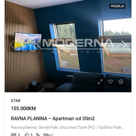
PRODAJA
STAN
155.000KM
RAVNA PLANINA – Apartman od 30m2
Ravna planina, Gornje Pale, Општина Пале (РС) / Opština Pale (RS), Град Источно Сарајево / Grad Istočno Sarajevo, Република Српска / Republika Srpska, Bosna i Hercegovina / Босна и Херцеговина
1
1
30
m2