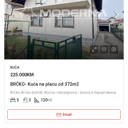
KUĆA
225.000KM
BRČKO- Kuća na placu od 372m2
Brčko, Brčko distrikt, Bosna i Hercegovina / Босна и Херцеговина
5
3
120
m2
Email