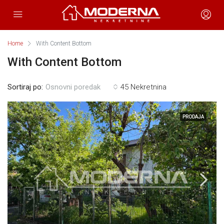
Home
With Content Bottom
With Content Bottom
Sortiraj po:
45 Nekretnina
Osnovni poredak
PRODAJA