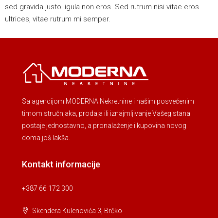
sed gravida justo ligula non eros. Sed rutrum nisi vitae eros
ultrices, vitae rutrum mi semper.
Sa agencijom MODERNA Nekretnine i našim posvećenim
timom stručnjaka, prodaja ili iznajmljivanje Vašeg stana
postaje jednostavno, a pronalaženje i kupovina novog
doma još lakša.
Kontakt informacije
+387 66 172 300
Skendera Kulenovića 3, Brčko