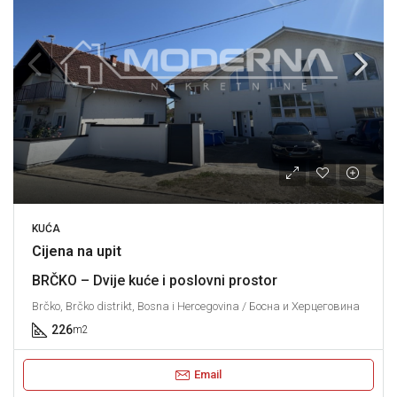
KUĆA
Cijena na upit
BRČKO – Dvije kuće i poslovni prostor
Brčko, Brčko distrikt, Bosna i Hercegovina / Босна и Херцеговина
226
m2
Email