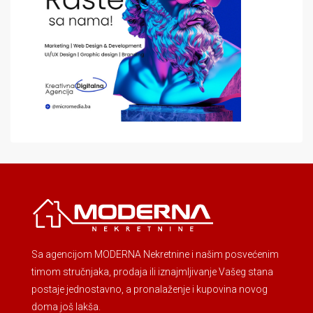
Sa agencijom MODERNA Nekretnine i našim posvećenim
timom stručnjaka, prodaja ili iznajmljivanje Vašeg stana
postaje jednostavno, a pronalaženje i kupovina novog
doma još lakša.