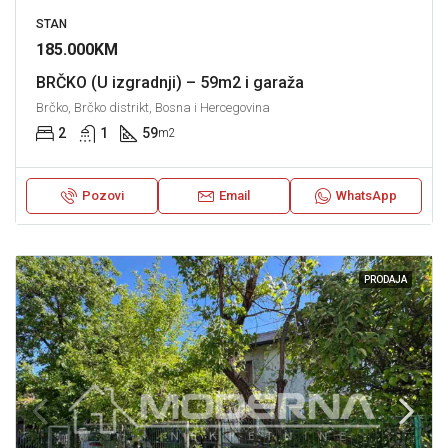
STAN
185.000KM
BRČKO (U izgradnji) – 59m2 i garaža
Brčko, Brčko distrikt, Bosna i Hercegovina
2
1
59
m2
Pozovi
Email
WhatsApp
PRODAJA