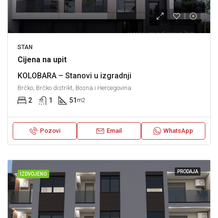
STAN
Cijena na upit
KOLOBARA – Stanovi u izgradnji
Brčko, Brčko distrikt, Bosna i Hercegovina
2
1
51
m2
Pozovi
Email
WhatsApp
PRODAJA
IZDVOJENO