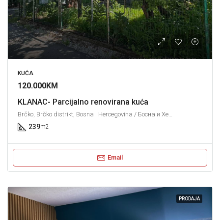
KUĆA
120.000KM
KLANAC- Parcijalno renovirana kuća
Brčko, Brčko distrikt, Bosna i Hercegovina / Босна и Херцеговина
239
m2
Email
PRODAJA