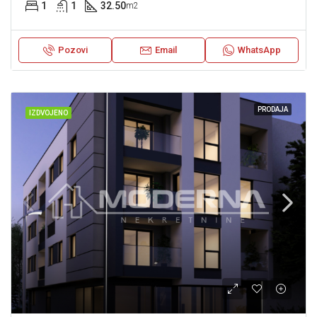
1
1
32.50
m2
Pozovi
Email
WhatsApp
PRODAJA
IZDVOJENO