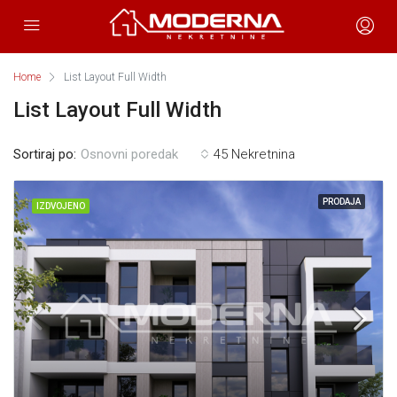
Home
List Layout Full Width
List Layout Full Width
Sortiraj po:
45 Nekretnina
Osnovni poredak
PRODAJA
IZDVOJENO