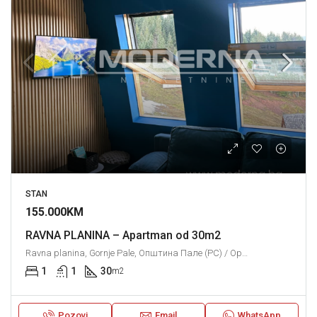
STAN
155.000KM
RAVNA PLANINA – Apartman od 30m2
Ravna planina, Gornje Pale, Општина Пале (РС) / Opština Pale (RS), Град Источно Сарајево / Grad Istočno Sarajevo, Република Српска / Republika Srpska, Bosna i Hercegovina / Босна и Херцеговина
1
1
30
m2
Pozovi
Email
WhatsApp