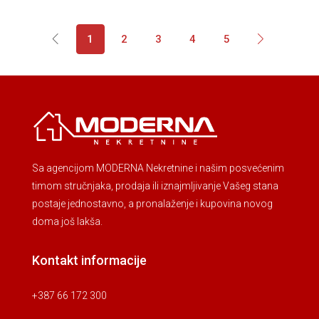
1
2
3
4
5
Sa agencijom MODERNA Nekretnine i našim posvećenim
timom stručnjaka, prodaja ili iznajmljivanje Vašeg stana
postaje jednostavno, a pronalaženje i kupovina novog
doma još lakša.
Kontakt informacije
+387 66 172 300