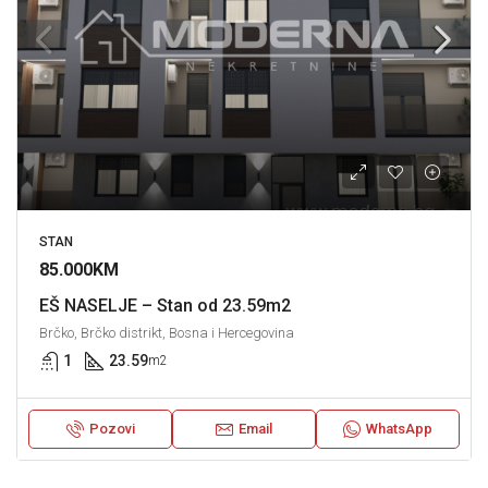
STAN
85.000KM
EŠ NASELJE – Stan od 23.59m2
Brčko, Brčko distrikt, Bosna i Hercegovina
1
23.59
m2
Pozovi
Email
WhatsApp