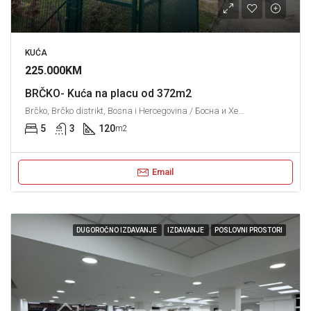
KUĆA
225.000KM
BRČKO- Kuća na placu od 372m2
Brčko, Brčko distrikt, Bosna i Hercegovina / Босна и Херцеговина
5
3
120
m2
Email
DUGOROČNO IZDAVANJE
IZDAVANJE
POSLOVNI PROSTORI