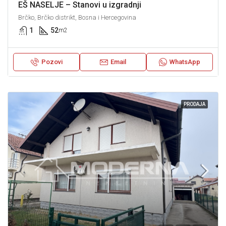
EŠ NASELJE – Stanovi u izgradnji
Brčko, Brčko distrikt, Bosna i Hercegovina
1
52
m2
Pozovi
Email
WhatsApp
PRODAJA