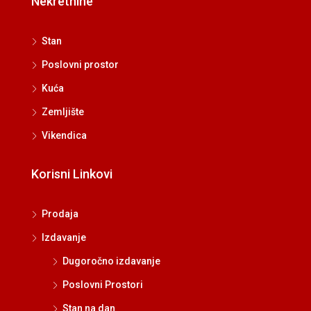
Nekretnine
Stan
Poslovni prostor
Kuća
Zemljište
Vikendica
Korisni Linkovi
Prodaja
Izdavanje
Dugoročno izdavanje
Poslovni Prostori
Stan na dan