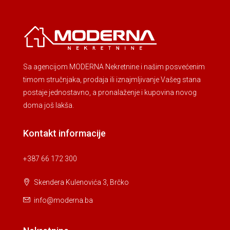
Sa agencijom MODERNA Nekretnine i našim posvećenim
timom stručnjaka, prodaja ili iznajmljivanje Vašeg stana
postaje jednostavno, a pronalaženje i kupovina novog
doma još lakša.
Kontakt informacije
+387 66 172 300
Skendera Kulenovića 3, Brčko
info@moderna.ba