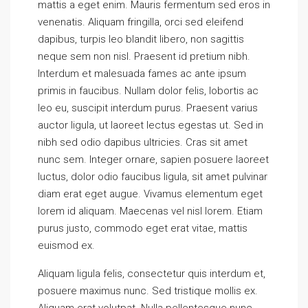
mattis a eget enim. Mauris fermentum sed eros in
venenatis. Aliquam fringilla, orci sed eleifend
dapibus, turpis leo blandit libero, non sagittis
neque sem non nisl. Praesent id pretium nibh.
Interdum et malesuada fames ac ante ipsum
primis in faucibus. Nullam dolor felis, lobortis ac
leo eu, suscipit interdum purus. Praesent varius
auctor ligula, ut laoreet lectus egestas ut. Sed in
nibh sed odio dapibus ultricies. Cras sit amet
nunc sem. Integer ornare, sapien posuere laoreet
luctus, dolor odio faucibus ligula, sit amet pulvinar
diam erat eget augue. Vivamus elementum eget
lorem id aliquam. Maecenas vel nisl lorem. Etiam
purus justo, commodo eget erat vitae, mattis
euismod ex.
Aliquam ligula felis, consectetur quis interdum et,
posuere maximus nunc. Sed tristique mollis ex.
Aliquam erat volutpat. Nulla pellentesque nunc